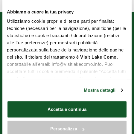
Abbiamo a cuore la tua privacy
Utilizziamo cookie propri e di terze parti per finalità:
tecniche (necessari per la navigazione), analitiche (per le
statistiche) e cookie traccianti / di profilazione (relativi
alle Tue preferenze) per mostrarti pubblicità
personalizzata sulla base della navigazione delle pagine
del sito. Il titolare del trattamento è
Visit Lake Como
,
OPERATORI TURISTICI DI VARENNA E PERLEDO ENTE DEL
contattabile all'email: info@visitlakecomo.info. Puoi
TERZO SETTORE
accettare tutti i cookie premendo il pulsante "Accetta tutti
Via Imbarcadero, 1 - 23829 Varenna (LC)
i cookie", proseguire cliccando su "Usa solo i cookie
necessari" o gestire le tue preferenze facendo clic su
Тел.+39.393.9597932
Mostra dettagli
"Personalizza". Al fine di revocare il consenso prestato e
Почта
aot.varennaperledo@gmail.com
visualizzare le informazioni complete sul trattamento dei
C.F. 92057840131
dati clicca qui:
"gestione cookie"
ИНН (P.IVA) 03257270136
Accetta e continua
Allo stesso link trovi la nostra informativa estesa sui
Сайт полностью финансируется регионом Ломбардия в
cookie.
соответствии с "Призывом к торговым районам к территориальной
экономической реконструкции городов", а также создан при участии
Personalizza
муниципальных администраций Белладжио, Грианте, Менаджо,