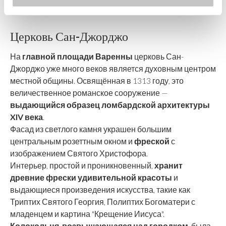
Церковь Сан-Джорджо
На
главной площади Варенны
церковь Сан-
Джорджо уже много веков является духовным центром
местной общины. Освящённая в 1313 году, это
величественное романское сооружение —
выдающийся образец ломбардской архитектуры
XIV века
.
Фасад из светлого камня украшен большим
центральным розеттным окном и
фреской
с
изображением Святого Христофора.
Интерьер, простой и проникновенный,
хранит
древние фрески удивительной красоты
и
выдающиеся произведения искусства, такие как
Триптих Святого Георгия, Полиптих Богоматери с
младенцем и картина "Крещение Иисуса".
Колокольня
,
возвышающаяся над городком
, была