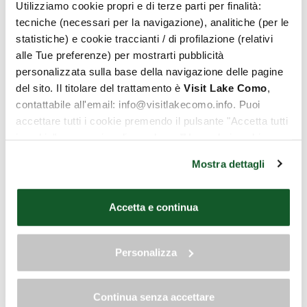
Utilizziamo cookie propri e di terze parti per finalità:
знаменитым красным сердцем, любимым местом для
tecniche (necessari per la navigazione), analitiche (per le
памятных фото.
statistiche) e cookie traccianti / di profilazione (relativi
Особенно
очаровательна на закате
— это прогулка
alle Tue preferenze) per mostrarti pubblicità
подарит вам поэтичные виды и атмосферу уединения.
personalizzata sulla base della navigazione delle pagine
del sito. Il titolare del trattamento è
Visit Lake Como
,
contattabile all'email: info@visitlakecomo.info. Puoi
accettare tutti i cookie premendo il pulsante "Accetta tutti
i cookie", proseguire cliccando su "Usa solo i cookie
necessari" o gestire le tue preferenze facendo clic su
Mostra dettagli
"Personalizza". Al fine di revocare il consenso prestato e
visualizzare le informazioni complete sul trattamento dei
dati clicca qui:
"gestione cookie"
Accetta e continua
Allo stesso link trovi la nostra informativa estesa sui
cookie.
Personalizza
Continua senza accettare