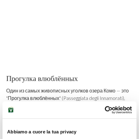
Прогулка влюблённых
Один из самых живописных уголков озера Комо — это
"Прогулка влюблённых" (Passeggiata degli Innamorati),
короткий
пешеходный маршрут
по подвесному
настилу
прямо над водой
, соединяющий пристань с
историческим центром Варенны.
Романтичный балкон над озером
с коваными
Abbiamo a cuore la tua privacy
перилами красного цвета, увитыми зеленью, и