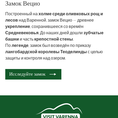
Замок Вецио
Построенный на
холме среди оливковых рощ и
лесов
над Варенной, замок Вецио — древнее
укрепление
, сохранившееся со времён
Средневековья
. До наших дней дошли
зубчатые
башни
и часть
крепостной стены
.
По
легенде
, замок был возведён по приказу
лангобардской королевы Теоделинды
с целью
защиты и контроля над озером.
Исследуйте замок