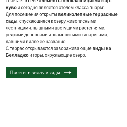
сочетает в себе
элементы неоклассицизма
и
ар-
нуво
и сегодня является отелем класса "шарм".
Для посещения открыты
великолепные террасные
сады
, спускающиеся к озеру живописными
лестницами, пышными цветущими растениями,
редкими деревьями и знаменитыми кипарисами,
давшими вилле её название.
С террас открываются завораживающие
виды на
Белладжо
и горы, окружающие озеро.
Посетите виллу и сады