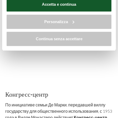
dati clicca qui:
"gestione cookie"
Accetta e continua
Allo stesso link trovi la nostra informativa estesa sui
cookie.
Personalizza
Continua senza accettare
Конгресс-центр
По инициативе семьи Де Марки, передавшей виллу
государству для общественного использования, с 1953
года в Вилле Монастеро действует
Конгресс-центр
.