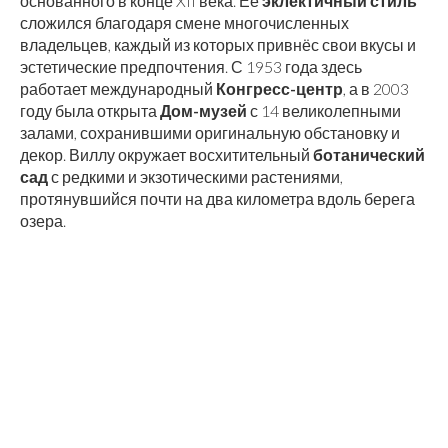
основанного в конце XII века. Её
эклектичный стиль
сложился благодаря смене многочисленных
владельцев, каждый из которых привнёс свои вкусы и
эстетические предпочтения. С 1953 года здесь
работает международный
Конгресс-центр
, а в 2003
году была открыта
Дом-музей
с 14 великолепными
залами, сохранившими оригинальную обстановку и
декор. Виллу окружает восхитительный
ботанический
сад
с редкими и экзотическими растениями,
протянувшийся почти на два километра вдоль берега
озера.