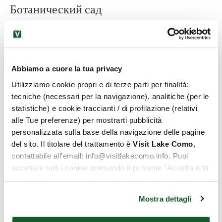
Ботанический сад
Как и вилла, парк выполнен в
эклектичном стиле
и
протянулся примерно на два километра вдоль берега
озера — от Варенны до района Фьюмеллатте. Среди
рядов кипарисов и величественных ливанских кедров
Abbiamo a cuore la tua privacy
можно встретить
редкие растения со всего мира
. В
Utilizziamo cookie propri e di terze parti per finalità:
саду растут
экзотические виды
, такие как
tecniche (necessari per la navigazione), analitiche (per le
африканские пальмы, агавы, юкки, а также душистые
statistiche) e cookie traccianti / di profilazione (relativi
цитрусовые, цветущие олеандры, английские розы,
alle Tue preferenze) per mostrarti pubblicità
папоротники и яркие пионы. Парк украшают
personalizzata sulla base della navigazione delle pagine
архитектурные элементы — полукруглый храм, фонтан,
del sito. Il titolare del trattamento è
Visit Lake Como
,
колодец в неороманском стиле и
скульптурная
contattabile all'email: info@visitlakecomo.info. Puoi
группа
Милосердие Тита
, последняя работа
accettare tutti i cookie premendo il pulsante "Accetta tutti
неоклассического скульптора Джованни Баттисты
i cookie", proseguire cliccando su "Usa solo i cookie
Комолли (1775–1830).
necessari" o gestire le tue preferenze facendo clic su
Mostra dettagli
"Personalizza". Al fine di revocare il consenso prestato e
visualizzare le informazioni complete sul trattamento dei