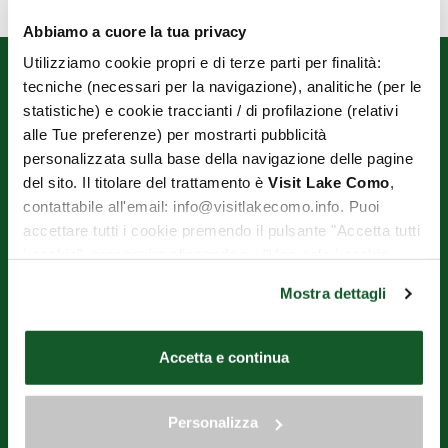
Abbiamo a cuore la tua privacy
Utilizziamo cookie propri e di terze parti per finalità:
tecniche (necessari per la navigazione), analitiche (per le
statistiche) e cookie traccianti / di profilazione (relativi
alle Tue preferenze) per mostrarti pubblicità
personalizzata sulla base della navigazione delle pagine
del sito. Il titolare del trattamento è
Visit Lake Como
,
contattabile all'email: info@visitlakecomo.info. Puoi
OPERATORI TURISTICI DI VARENNA E PERLEDO ENTE DEL
accettare tutti i cookie premendo il pulsante "Accetta tutti
TERZO SETTORE
i cookie", proseguire cliccando su "Usa solo i cookie
Via Imbarcadero, 1 - 23829 Varenna (LC)
necessari" o gestire le tue preferenze facendo clic su
Tél.+39.393.9597932
Mostra dettagli
"Personalizza". Al fine di revocare il consenso prestato e
Email
aot.varennaperledo@gmail.com
visualizzare le informazioni complete sul trattamento dei
C.F. 92057840131
dati clicca qui:
"gestione cookie"
Accetta e continua
N° TVA 03257270136
Allo stesso link trovi la nostra informativa estesa sui
Chantier entièrement financé par la Région Lombardie dans le cadre
cookie.
de "l'Appel à quartiers commerciaux pour la reconstruction
Personalizza
économique territoriale urbaine" et également réalisé avec la
contribution des administrations communales de Bellagio, Griante,