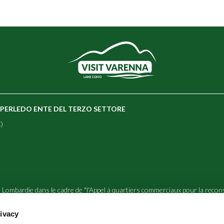
E PERLEDO ENTE DEL TERZO SETTORE
)
 Lombardie dans le cadre de "l'Appel à quartiers commerciaux pour la recon
 des administrations communales de Bellagio, Griante, Menaggio, Tremezzi
rivacy