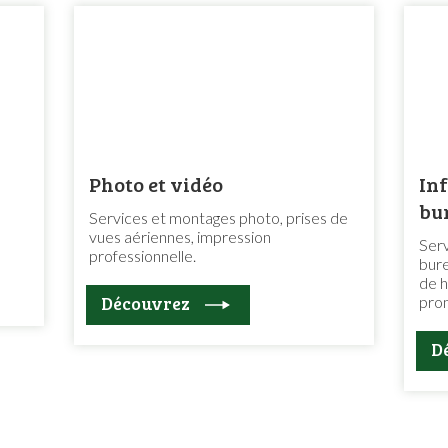
Photo et vidéo
In
bu
Services et montages photo, prises de
vues aériennes, impression
Serv
professionnelle.
bure
de h
Découvrez
prom
D