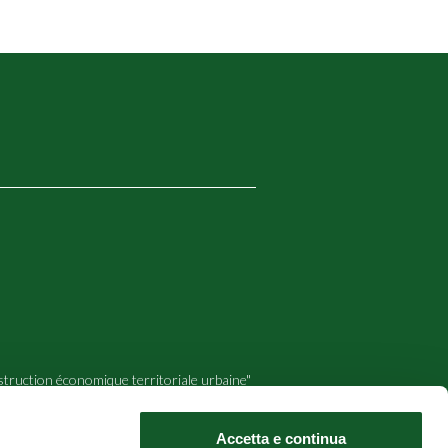
struction économique territoriale urbaine"
na, Varenna et Confcommercio Como.
Accetta e continua