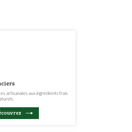
aciers
es artisanales aux ingrédients frais
aturels.
écouvrez