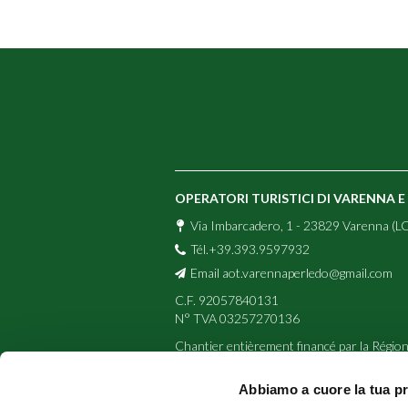
OPERATORI TURISTICI DI VARENNA 
Via Imbarcadero, 1 - 23829 Varenna (LC
Tél.+39.393.9597932
Email
aot.varennaperledo@gmail.com
C.F. 92057840131
N° TVA 03257270136
Chantier entièrement financé par la Région
et également réalisé avec la contribution
Abbiamo a cuore la tua p