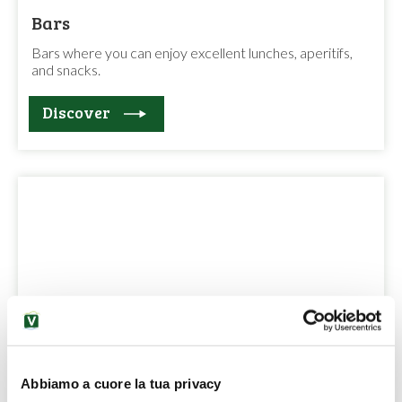
Bars
Bars where you can enjoy excellent lunches, aperitifs,
and snacks.
Discover
Photography and Video
Photography and video services, aerial filming,
professional printing.
Abbiamo a cuore la tua privacy