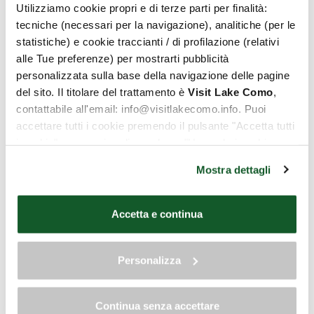
Utilizziamo cookie propri e di terze parti per finalità:
Discover
tecniche (necessari per la navigazione), analitiche (per le
statistiche) e cookie traccianti / di profilazione (relativi
alle Tue preferenze) per mostrarti pubblicità
personalizzata sulla base della navigazione delle pagine
del sito. Il titolare del trattamento è
Visit Lake Como
,
contattabile all'email: info@visitlakecomo.info. Puoi
accettare tutti i cookie premendo il pulsante "Accetta tutti
i cookie", proseguire cliccando su "Usa solo i cookie
necessari" o gestire le tue preferenze facendo clic su
Mostra dettagli
"Personalizza". Al fine di revocare il consenso prestato e
Dining
visualizzare le informazioni complete sul trattamento dei
dati clicca qui:
"gestione cookie"
Accetta e continua
Charming locations where you can savour the best local
Allo stesso link trovi la nostra informativa estesa sui
dishes.
cookie.
Personalizza
Discover
Continua senza accettare