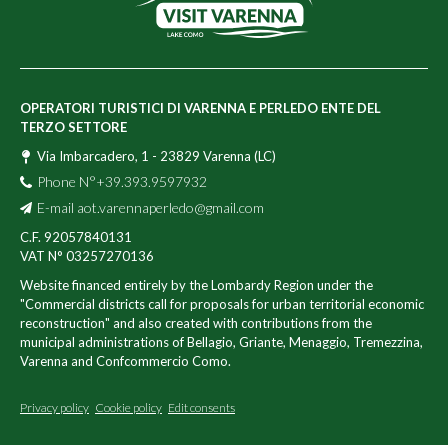
OPERATORI TURISTICI DI VARENNA E PERLEDO ENTE DEL
TERZO SETTORE
Via Imbarcadero, 1 - 23829 Varenna (LC)
Phone N°+39.393.9597932
E-mail
aot.varennaperledo@gmail.com
C.F. 92057840131
VAT N° 03257270136
Website financed entirely by the Lombardy Region under the
"Commercial districts call for proposals for urban territorial economic
reconstruction" and also created with contributions from the
municipal administrations of Bellagio, Griante, Menaggio, Tremezzina,
Varenna and Confcommercio Como.
Privacy policy
Cookie policy
Edit consents