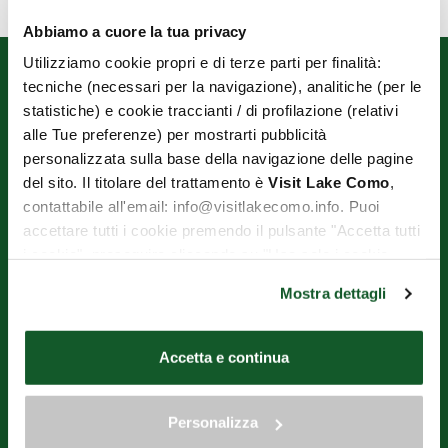
Abbiamo a cuore la tua privacy
Utilizziamo cookie propri e di terze parti per finalità:
tecniche (necessari per la navigazione), analitiche (per le
statistiche) e cookie traccianti / di profilazione (relativi
alle Tue preferenze) per mostrarti pubblicità
personalizzata sulla base della navigazione delle pagine
del sito. Il titolare del trattamento è
Visit Lake Como
,
contattabile all'email: info@visitlakecomo.info. Puoi
OPERATORI TURISTICI DI VARENNA E PERLEDO ENTE DEL
accettare tutti i cookie premendo il pulsante "Accetta tutti
TERZO SETTORE
i cookie", proseguire cliccando su "Usa solo i cookie
Via Imbarcadero, 1 - 23829 Varenna (LC)
necessari" o gestire le tue preferenze facendo clic su
Phone N°+39.393.9597932
Mostra dettagli
"Personalizza". Al fine di revocare il consenso prestato e
E-mail
aot.varennaperledo@gmail.com
visualizzare le informazioni complete sul trattamento dei
C.F. 92057840131
dati clicca qui:
"gestione cookie"
Accetta e continua
VAT N° 03257270136
Allo stesso link trovi la nostra informativa estesa sui
Website financed entirely by the Lombardy Region under the
cookie.
"Commercial districts call for proposals for urban territorial economic
Personalizza
reconstruction" and also created with contributions from the
municipal administrations of Bellagio, Griante, Menaggio, Tremezzina,