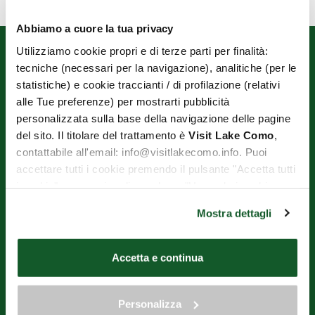
Abbiamo a cuore la tua privacy
Utilizziamo cookie propri e di terze parti per finalità:
tecniche (necessari per la navigazione), analitiche (per le
statistiche) e cookie traccianti / di profilazione (relativi
alle Tue preferenze) per mostrarti pubblicità
personalizzata sulla base della navigazione delle pagine
del sito. Il titolare del trattamento è
Visit Lake Como
,
OPERATORI TURISTICI DI VARENNA E PERLEDO ENTE DEL
contattabile all'email: info@visitlakecomo.info. Puoi
TERZO SETTORE
accettare tutti i cookie premendo il pulsante "Accetta tutti
Via Imbarcadero, 1 - 23829 Varenna (LC)
i cookie", proseguire cliccando su "Usa solo i cookie
Tel.+39.393.9597932
necessari" o gestire le tue preferenze facendo clic su
Mostra dettagli
Mail
aot.varennaperledo@gmail.com
"Personalizza". Al fine di revocare il consenso prestato e
visualizzare le informazioni complete sul trattamento dei
C.F. 92057840131
MwSt.-Nummer 03257270136
dati clicca qui:
"gestione cookie"
Accetta e continua
Allo stesso link trovi la nostra informativa estesa sui
Die Website wurde vollständig von der Region Lombardei im Rahmen
der "Aufforderung zur Einreichung von Vorschlägen für den
cookie.
wirtschaftlichen Wiederaufbau städtischer Gebiete in
Personalizza
Geschäftsvierteln" finanziert und außerdem mit Beiträgen der