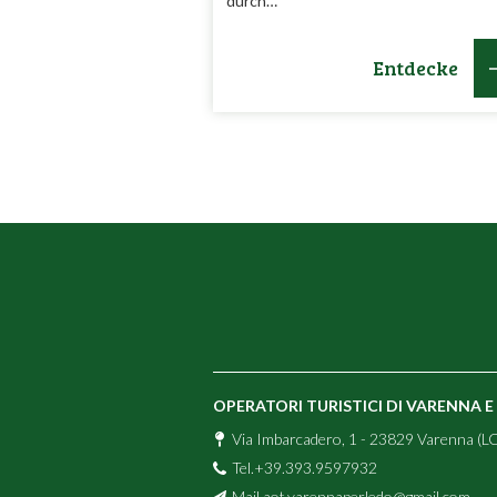
durch…
Entdecke
OPERATORI TURISTICI DI VARENNA 
Via Imbarcadero, 1 - 23829 Varenna (LC
Tel.+39.393.9597932
Mail
aot.varennaperledo@gmail.com