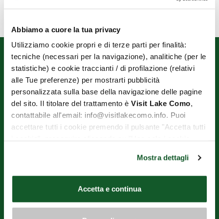
Abbiamo a cuore la tua privacy
Utilizziamo cookie propri e di terze parti per finalità:
tecniche (necessari per la navigazione), analitiche (per le
statistiche) e cookie traccianti / di profilazione (relativi
alle Tue preferenze) per mostrarti pubblicità
personalizzata sulla base della navigazione delle pagine
del sito. Il titolare del trattamento è
Visit Lake Como
,
contattabile all'email: info@visitlakecomo.info. Puoi
OPERATORI TURISTICI DI VARENNA E PERLEDO ENTE DEL
accettare tutti i cookie premendo il pulsante "Accetta tutti
TERZO SETTORE
i cookie", proseguire cliccando su "Usa solo i cookie
Via Imbarcadero, 1 - 23829 Varenna (LC)
necessari" o gestire le tue preferenze facendo clic su
Mostra dettagli
Tel.+39.393.9597932
"Personalizza". Al fine di revocare il consenso prestato e
Mail
aot.varennaperledo@gmail.com
visualizzare le informazioni complete sul trattamento dei
dati clicca qui:
"gestione cookie"
C.F. 92057840131
Accetta e continua
MwSt.-Nummer 03257270136
Allo stesso link trovi la nostra informativa estesa sui
cookie.
Die Website wurde vollständig von der Region Lombardei im Rahmen
der "Aufforderung zur Einreichung von Vorschlägen für den