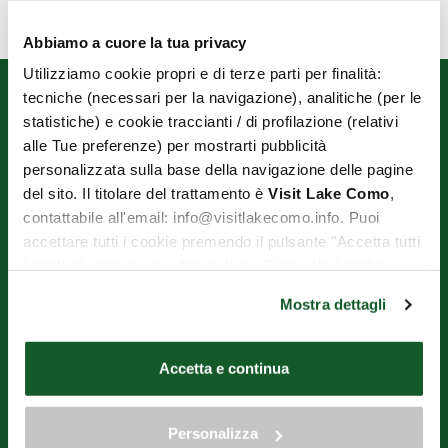
Abbiamo a cuore la tua privacy
Utilizziamo cookie propri e di terze parti per finalità:
tecniche (necessari per la navigazione), analitiche (per le
statistiche) e cookie traccianti / di profilazione (relativi
alle Tue preferenze) per mostrarti pubblicità
personalizzata sulla base della navigazione delle pagine
del sito. Il titolare del trattamento è
Visit Lake Como
,
contattabile all'email: info@visitlakecomo.info. Puoi
OPERATORI TURISTICI DI VARENNA E PERLEDO ENTE DEL
accettare tutti i cookie premendo il pulsante "Accetta tutti
TERZO SETTORE
i cookie", proseguire cliccando su "Usa solo i cookie
Via Imbarcadero, 1 - 23829 Varenna (LC)
necessari" o gestire le tue preferenze facendo clic su
Mostra dettagli
Tel.+39.393.9597932
"Personalizza". Al fine di revocare il consenso prestato e
Mail
aot.varennaperledo@gmail.com
visualizzare le informazioni complete sul trattamento dei
dati clicca qui:
"gestione cookie"
C.F. 92057840131
Accetta e continua
P.Iva 03257270136
Allo stesso link trovi la nostra informativa estesa sui
cookie.
Sito finanziato interamente dalla Regione Lombardia ai sensi del
"Bando distretti del commercio per la ricostruzione economica
Personalizza