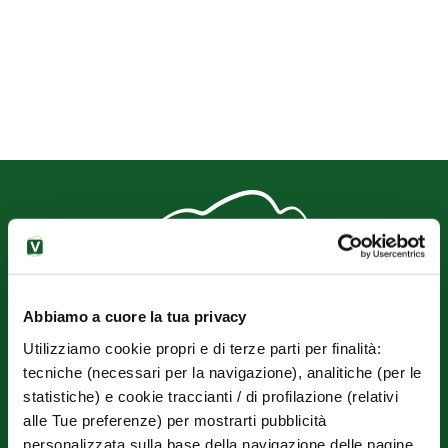
Abbiamo a cuore la tua privacy
OPERATORI TURISTICI DI VARENNA E PERLEDO ENTE DEL
Utilizziamo cookie propri e di terze parti per finalità:
TERZO SETTORE
tecniche (necessari per la navigazione), analitiche (per le
Via Imbarcadero, 1 - 23829 Varenna (LC)
statistiche) e cookie traccianti / di profilazione (relativi
Tel.+39.393.9597932
alle Tue preferenze) per mostrarti pubblicità
Mail
aot.varennaperledo@gmail.com
personalizzata sulla base della navigazione delle pagine