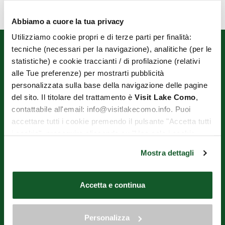
Abbiamo a cuore la tua privacy
Utilizziamo cookie propri e di terze parti per finalità:
tecniche (necessari per la navigazione), analitiche (per le
statistiche) e cookie traccianti / di profilazione (relativi
alle Tue preferenze) per mostrarti pubblicità
personalizzata sulla base della navigazione delle pagine
del sito. Il titolare del trattamento è
Visit Lake Como
,
contattabile all'email: info@visitlakecomo.info. Puoi
OPERATORI TURISTICI DI VARENNA E PERLEDO ENTE DEL
accettare tutti i cookie premendo il pulsante "Accetta tutti
TERZO SETTORE
i cookie", proseguire cliccando su "Usa solo i cookie
Via Imbarcadero, 1 - 23829 Varenna (LC)
necessari" o gestire le tue preferenze facendo clic su
Mostra dettagli
Phone N°+39.393.9597932
"Personalizza". Al fine di revocare il consenso prestato e
E-mail
aot.varennaperledo@gmail.com
visualizzare le informazioni complete sul trattamento dei
dati clicca qui:
"gestione cookie"
C.F. 92057840131
Accetta e continua
VAT N° 03257270136
Allo stesso link trovi la nostra informativa estesa sui
cookie.
Website financed entirely by the Lombardy Region under the
"Commercial districts call for proposals for urban territorial economic
Personalizza