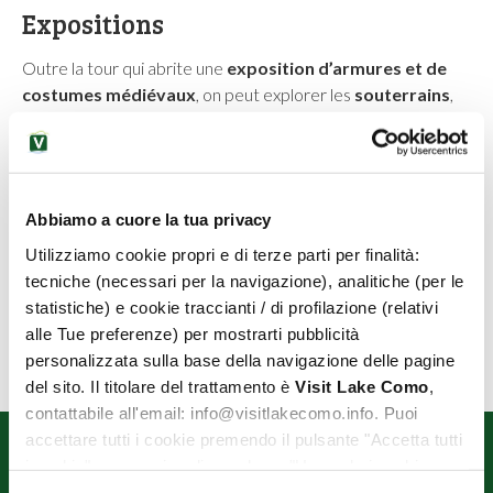
Expositions
Outre la tour qui abrite une
exposition d’armures et de
costumes médiévaux
, on peut explorer les
souterrains
,
vestige de la ligne Cadorna
construite pendant la
Première Guerre mondiale.
Aujourd’hui, le château accueille des événements culturels
et une exposition dédiée au
Lariosaurus
,
un reptile marin
Abbiamo a cuore la tua privacy
préhistorique.
Les "
Fantômes de Vezio
" comptent parmi les attractions
Utilizziamo cookie propri e di terze parti per finalità:
les plus emblématiques du Château : sculptures blanches en
tecniche (necessari per la navigazione), analitiche (per le
gaze et plâtre. Depuis la
terrasse panoramique
et le
statistiche) e cookie traccianti / di profilazione (relativi
sommet de la tour, des vues splendides s’ouvrent sur le lac.
alle Tue preferenze) per mostrarti pubblicità
personalizzata sulla base della navigazione delle pagine
del sito. Il titolare del trattamento è
Visit Lake Como
,
contattabile all'email: info@visitlakecomo.info. Puoi
accettare tutti i cookie premendo il pulsante "Accetta tutti
i cookie", proseguire cliccando su "Usa solo i cookie
necessari" o gestire le tue preferenze facendo clic su