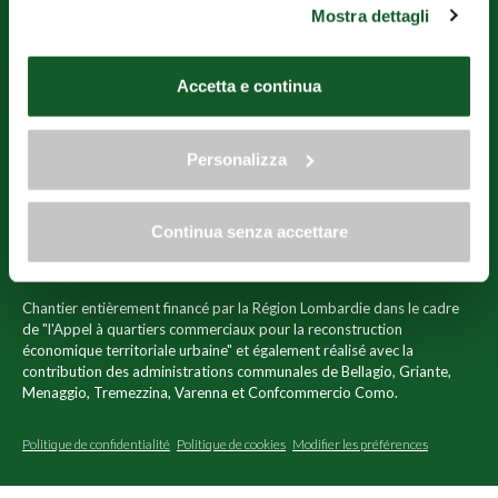
Mostra dettagli
"Personalizza". Al fine di revocare il consenso prestato e
visualizzare le informazioni complete sul trattamento dei
dati clicca qui:
"gestione cookie"
Accetta e continua
Allo stesso link trovi la nostra informativa estesa sui
OPERATORI TURISTICI DI VARENNA E PERLEDO ENTE DEL
cookie.
TERZO SETTORE
Personalizza
Via Imbarcadero, 1 - 23829 Varenna (LC)
Tél.+39.393.9597932
Email
aot.varennaperledo@gmail.com
Continua senza accettare
C.F. 92057840131
N° TVA 03257270136
Chantier entièrement financé par la Région Lombardie dans le cadre
de "l'Appel à quartiers commerciaux pour la reconstruction
économique territoriale urbaine" et également réalisé avec la
contribution des administrations communales de Bellagio, Griante,
Menaggio, Tremezzina, Varenna et Confcommercio Como.
Politique de confidentialité
Politique de cookies
Modifier les préférences