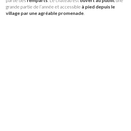
partie des
remparts
. Le château est
ouvert au public
une
grande partie de l’année et accessible
à pied depuis le
village par une agréable promenade
.