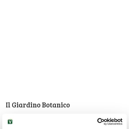
Il Giardino Botanico
Di
stile eclettico
come la Villa, il Parco si estende per circa
due chilometri lungo la sponda del lago, da Varenna fino alla