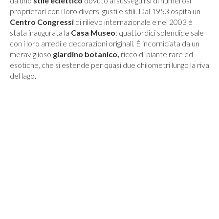
da uno
stile eclettico
dovuto al susseguirsi di numerosi
proprietari con i loro diversi gusti e stili. Dal 1953 ospita un
Centro Congressi
di rilievo internazionale e nel 2003 è
stata inaugurata la
Casa Museo
: quattordici splendide sale
con i loro arredi e decorazioni originali. È incorniciata da un
meraviglioso
giardino botanico,
ricco di piante rare ed
esotiche, che si estende per quasi due chilometri lungo la riva
del lago.