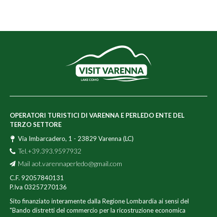
OPERATORI TURISTICI DI VARENNA E PERLEDO ENTE DEL
TERZO SETTORE
Via Imbarcadero, 1 - 23829 Varenna (LC)
Tel.+39.393.9597932
Mail
aot.varennaperledo@gmail.com
C.F. 92057840131
P.Iva 03257270136
Sito finanziato interamente dalla Regione Lombardia ai sensi del
"Bando distretti del commercio per la ricostruzione economica